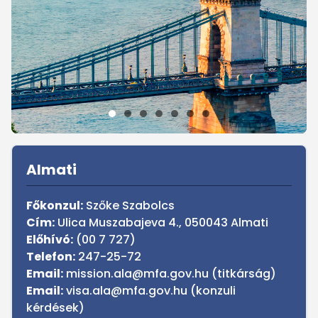
Sidebar
Almati
Főkonzul:
Szőke Szabolcs
Cím:
Ulica Muszabajeva 4., 050043 Almati
Előhívó:
(00 7 727)
Telefon:
247-25-72
Email:
mission.ala@mfa.gov.hu (titkárság)
Email:
visa.ala@mfa.gov.hu (konzuli
kérdések)