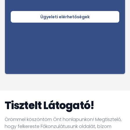
Ügyeleti elérhetőségek
Tisztelt Látogató!
Örömmel köszöntöm Önt honlapunkon! Megtisztelő,
hogy felkereste Főkonzulátusunk oldalát, bízom