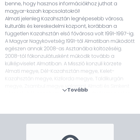
benne, hogy hasznos információkhoz juthat a
magyar-kazah kapcsolatokról!
Almati jelenleg Kazahsztán legnépesebb városa,
kulturális és kereskedelmi központ, korábban a
független Kazahsztán első fővárosa volt 1991-1997-ig.
A Magyar Nagykövetség 1991-től Almatiban működött
egészen annak 2008-as Asztanába költözéséig.
2008-tól főkonzulátusként működik tovább a
külképviselet Almatiban. A Misszió konzuli körzete
Almati megye, Dél-Kazahsztán megye, Kelet-
Kazahsztán megye, Kizilorda megye, Taldikurgán
megye, Zsambul megye valamint Almati és Simkent
Tovább
városok. Dél-Kazahsztán mellett Tádzsikisztán teljes
területe is a Főkonzulátus konzuli kerületéhez tartozik.
A város rengeteg kulturális és tudományos
programmal várja az érdeklődőket. Fesztiválok,
kiállítások, koncertek és sportesemények sokasága
kerül megrendezésre éves szinten. Almati a közép-
ázsiai gazdasági élet központja. Külföldi pénzügyi