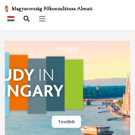
Magyarország Főkonzulátusa Almati
Open main menu
STUDY
Tovább