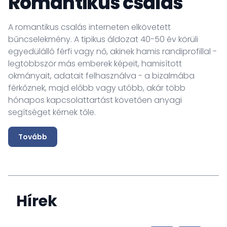
Romantikus csalás
A romantikus csalás interneten elkövetett
bűncselekmény. A tipikus áldozat 40-50 év körüli
egyedülálló férfi vagy nő, akinek hamis randiprofillal -
legtöbbször más emberek képeit, hamisított
okmányait, adatait felhasználva - a bizalmába
férkőznek, majd előbb vagy utóbb, akár több
hónapos kapcsolattartást követően anyagi
segítséget kérnek tőle.
Tovább
Hírek