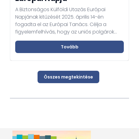
A Biztonságos Külföldi Utazás Európai
Napjának kitűzését 2025. április 14-én
fogadta el az Európai Tanács. Célja a
figyelemfelhívás, hogy az uniós polgárok
utazásaikra megfelelően felkészüljenek, s
ezáltal biztonságosabb legyen külföldi
Tovább
tartózkodásuk. Minden május negyedik
péntekére esik ez a figyelemfelhívó
esemény, a nyáron megnövekedő külföldre
utazásokra tekintettel, így hangsúlyosabbá
Összes megtekintése
téve a tájékozódás, felkészülés fontosságát.