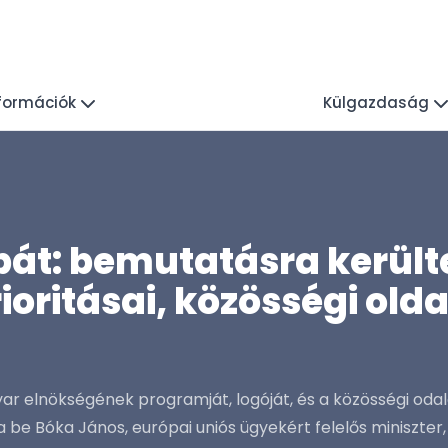
nformációk
Külgazdaság
át: bemutatásra kerül
oritásai, közösségi oldal
ar elnökségének programját, logóját, és a közösségi odal
 be Bóka János, európai uniós ügyekért felelős miniszter,