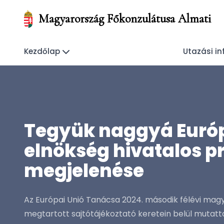
Magyarország Főkonzulátusa Almati
Kezdőlap
Utazási i
Tegyük naggyá Európ
elnökség hivatalos pri
megjelenése
Az Európai Unió Tanácsa 2024. második félévi magy
megtartott sajtótájékoztató keretein belül mutatta