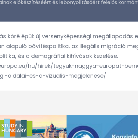
inak előkészítéséért és lebonyolításáért felelős kormán
tás
köré épül: új versenyképességi megállapodás e
alapuló bővítéspolitika, az illegális migráció meg
itika, és a demográfiai kihívások kezelése.
m.europa.eu/hu/hirek/tegyuk-naggya-europat-be
gi-oldalai-es-a-vizualis-megjelenese/