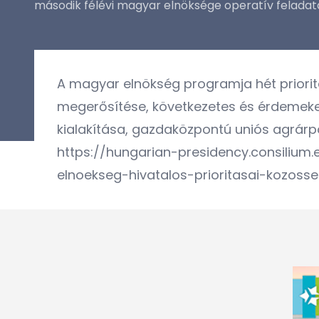
második félévi magyar elnöksége operatív feladata
A magyar elnökség programja
hét priori
megerősítése, következetes és érdemeken 
kialakítása, gazdaközpontú uniós agrárpol
https://hungarian-presidency.consiliu
elnoekseg-hivatalos-prioritasai-kozosse