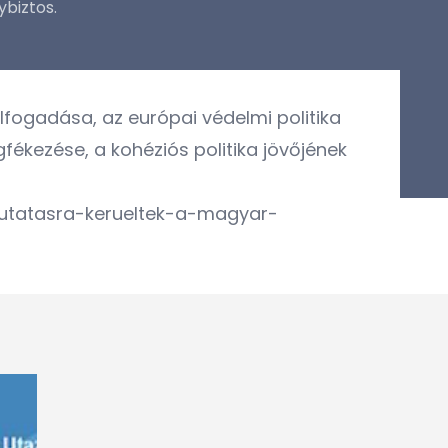
ybiztos.
lfogadása, az európai védelmi politika
fékezése, a kohéziós politika jövőjének
mutatasra-kerueltek-a-magyar-