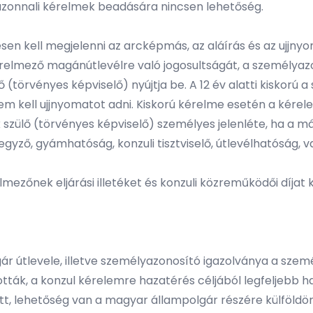
s azonnali kérelmek beadására nincsen lehetőség.
 kell megjelenni az arcképmás, az aláírás és az ujjnyom
 kérelmező magánútlevélre való jogosultságát, a személya
 (törvényes képviselő) nyújtja be. A 12 év alatti kiskorú
em kell ujjnyomatot adni. Kiskorú kérelme esetén a kérel
 szülő (törvényes képviselő) személyes jelenléte, ha a má
gyző, gyámhatóság, konzuli tisztviselő, útlevélhatóság, v
mezőnek eljárási illetéket és konzuli közreműködői díjat
ár útlevele, illetve személyazonosító igazolványa a sze
tották, a konzul kérelemre hazatérés céljából legfeljebb
ellett, lehetőség van a magyar állampolgár részére külföl