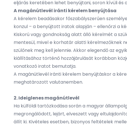
eljárás keretében lehet benyújtani, soron kívüli é
A magánútlevél iránti kérelem benyújtása
A kérelem beadásakor főszabályszerűen személyesen
konzul – a benyújtott iratok alapján – ellenőrzi a
Kiskorú vagy gondnokság alatt álló kérelmét a szülő
mentesül, mivel e korhatár alatti kérelmezőknek n
szülőnek meg kell jelennie. Akkor elegendő az egyik
kiállításához történő hozzájárulását korábban közje
vonatkozó iratot bemutatja.
A magánútlevél iránti kérelem benyújtáskor a kérel
meghatározott valutanemben.
2. Ideiglenes magánútlevél
Ha külföldi tartózkodása során a magyar állampolg
megrongálódott, lejárt, elveszett vagy eltulajdoní
állít ki. Kivételes esetben, bizonyos feltételek m