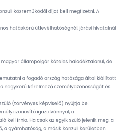
nzuli közreműködői díjat kell megfizetni. A
os hatáskörű útlevélhatóságnál, járási hivatalnál
a magyar állampolgár köteles haladéktalanul, de
emutatni a fogadó ország hatósága által kiállított
őrzi a nagykorú kérelmező személyazonosságát és
zülő (törvényes képviselő) nyújtja be.
mélyazonosító igazolvánnyal, a
kell írnia. Ha csak az egyik szülő jelenik meg, a
ő, a gyámhatóság, a másik konzuli kerületben