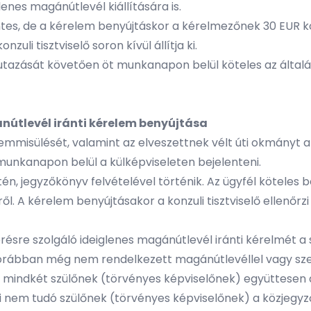
enes magánútlevél kiállítására is.
entes, de a kérelem benyújtáskor a kérelmezőnek 30 EUR ko
uli tisztviselő soron kívül állítja ki.
tazását követően öt munkanapon belül köteles az általán
ánútlevél iránti kérelem benyújtása
semmisülését, valamint az elveszettnek vélt úti okmányt 
unkanapon belül a külképviseleten bejelenteni.
n, jegyzőkönyv felvételével történik. Az ügyfél köteles b
ről. A kérelem benyújtásakor a konzuli tisztviselő ellen
ésre szolgáló ideiglenes magánútlevél iránti kérelmét a s
korábban még nem rendelkezett magánútlevéllel vagy sze
mindkét szülőnek (törvényes képviselőnek) együttesen alá 
i nem tudó szülőnek (törvényes képviselőnek) a közjegyz