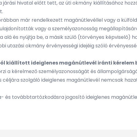
járási hivatal előtt tett, az úti okmány kiállításához hozzá
t.
korábban már rendelkezett magánútlevéllel vagy a külföl
ltulajdonították vagy a személyazonosság megállapítására
a alá és nyújtja be, a másik szülő (törvényes képviselő) ho
bi utazási okmány érvényességi idejéig szóló érvényességg
 kiállított ideiglenes magánútlevél iránti kérelem
enőrzi a kérelmező személyazonosságát és állampolgárságá
s céljára szolgáló ideiglenes magánútlevél nemcsak haza
a- és továbbtartózkodásra jogosító ideiglenes magánútlev