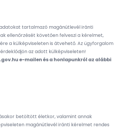
adatokat tartalmazó magánútlevél iránti
ak ellenőrzését követően felveszi a kérelmet,
ére a külképviseleten is átvehető. Az ügyforgalom
, érdeklődjön az adott külképviseleten!
.gov.hu
e-mailen és a honlapunkról az alábbi
sakor betöltött életkor, valamint annak
épviseleten magánútlevél iránti kérelmet rendes