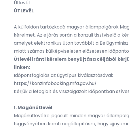
Útlevél
ÚTLEVÉL
A külföldön tartózkodó magyar állampolgárok Magy
kérelmet. Az eljárás során a konzuli tisztviselő a
amelyet elektronikus úton továbbít a Belügyminiszt
miatt számos külképviseleten előzetesen időpontot k
Útlevél iránti kérelem benyújtása céljából kér
linken:
Időpontfoglalás az ügytípus kiválasztásával:
https://konzinfobooking.mfa.gov.hu/
Kérjük a lefoglalt és visszaigazolt időpontban szív
1. Magánútlevél
Magánútlevélre jogosult minden magyar állampolgá
függvényében kerül megállapításra, hogy ujjnyoma