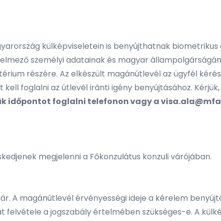
arország külképviseletein is benyújthatnak biometrikus 
 kérelmező személyi adatainak és magyar állampolgárságán
érium részére. Az elkészült magánútlevél az ügyfél kérés
ell foglalni az útlevél iránti igény benyújtásához. Kérjük
jük időpontot foglalni telefonon vagy a
visa.ala@mfa
eskedjenek megjelenni a Főkonzulátus konzuli várójában.
r. A magánútlevél érvényességi ideje a kérelem benyújtá
t felvétele a jogszabály értelmében szükséges-e. A külk