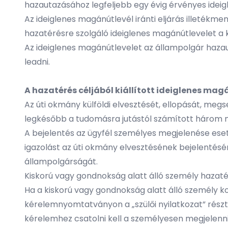
hazautazásához legfeljebb egy évig érvényes ideigl
Az ideiglenes magánútlevél iránti eljárás illetékm
hazatérésre szolgáló ideiglenes magánútlevelet a konz
Az ideiglenes magánútlevelet az állampolgár hazau
leadni.
A hazatérés céljából kiállított ideiglenes mag
Az úti okmány külföldi elvesztését, ellopását, meg
legkésőbb a tudomásra jutástól számított három m
A bejelentés az ügyfél személyes megjelenése eseté
igazolást az úti okmány elvesztésének bejelentésé
állampolgárságát.
Kiskorú vagy gondnokság alatt álló személy hazatér
Ha a kiskorú vagy gondnokság alatt álló személy 
kérelemnyomtatványon a „szülői nyilatkozat” részt 
kérelemhez csatolni kell a személyesen megjelenn