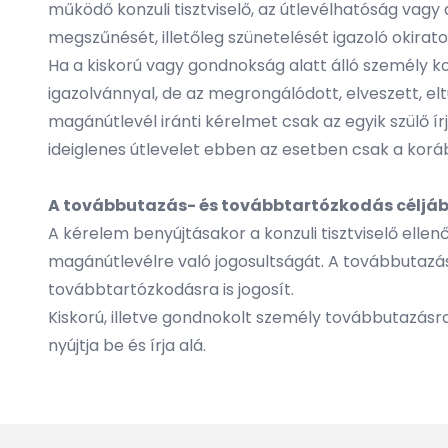
működő konzuli tisztviselő, az útlevélhatóság vagy a 
megszűnését, illetőleg szünetelését igazoló okirato
Ha a kiskorú vagy gondnokság alatt álló személy 
igazolvánnyal, de az megrongálódott, elveszett, e
magánútlevél iránti kérelmet csak az egyik szülő írj
ideiglenes útlevelet ebben az esetben csak a koráb
A továbbutazás- és továbbtartózkodás céljából
A kérelem benyújtásakor a konzuli tisztviselő ell
magánútlevélre való jogosultságát. A továbbutazá
továbbtartózkodásra is jogosít.
Kiskorú, illetve gondnokolt személy továbbutazásr
nyújtja be és írja alá.