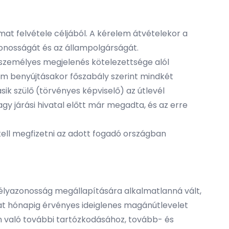
at felvétele céljából. A kérelem átvételekor a
zonosságát és az állampolgárságát.
 a személyes megjelenés kötelezettsége alól
em benyújtásakor főszabály szerint mindkét
sik szülő (törvényes képviselő) az útlevél
agy járási hivatal előtt már megadta, és az erre
 kell megfizetni az adott fogadó országban
mélyazonosság megállapítására alkalmatlanná vált,
 hat hónapig érvényes ideiglenes magánútlevelet
dön való további tartózkodásához, tovább- és