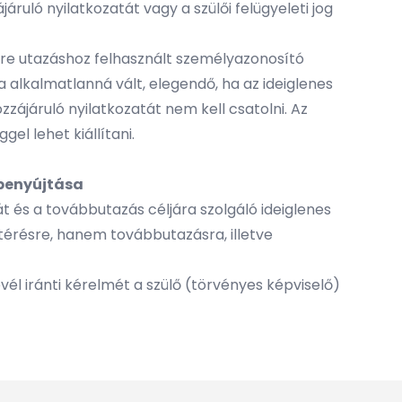
járuló nyilatkozatát vagy a szülői felügyeleti jog
dre utazáshoz felhasznált személyazonosító
 alkalmatlanná vált, elegendő, ha az ideiglenes
zzájáruló nyilatkozatát nem kell csatolni. Az
el lehet kiállítani.
 benyújtása
t és a továbbutazás céljára szolgáló ideiglenes
térésre, hanem továbbutazásra, illetve
él iránti kérelmét a szülő (törvényes képviselő)