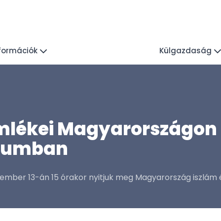
nformációk
Külgazdaság
mlékei Magyarországon –
zeumban
mber 13-án 15 órakor nyitjuk meg Magyarország iszlám ép