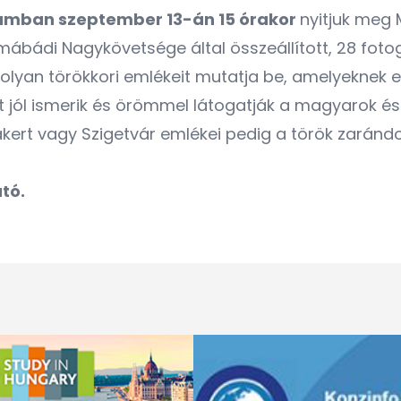
eumban szeptember 13-án 15 órakor
nyitjuk meg 
ámábádi Nagykövetsége által összeállított, 28 foto
 olyan törökkori emlékeit mutatja be, amelyeknek 
et jól ismerik és örömmel látogatják a magyarok 
sakert vagy Szigetvár emlékei pedig a török zaránd
tó.