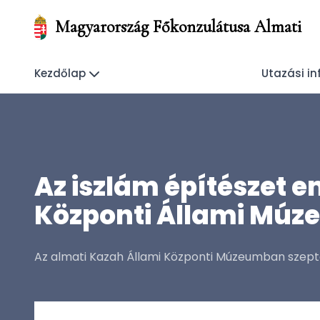
Magyarország Főkonzulátusa Almati
Kezdőlap
Utazási i
Az iszlám építészet e
Központi Állami Mú
Az almati Kazah Állami Központi Múzeumban szepte