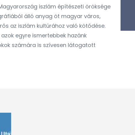
Magyarország iszlám építészeti öröksége
gráfiából álló anyag öt magyar város,
erős az iszlám kultúrához való kötődése.
és azok egyre ismertebbek hazánk
okok számára is szívesen látogatott