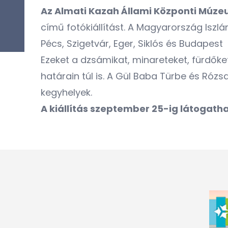
Az Almati Kazah Állami Központi Múz
című fotókiállítást. A Magyarország Iszl
Pécs, Szigetvár, Eger, Siklós és Budapest
Ezeket a dzsámikat, minareteket, fürdők
határain túl is. A Gül Baba Türbe és Róz
kegyhelyek.
A kiállítás szeptember 25-ig látogatha