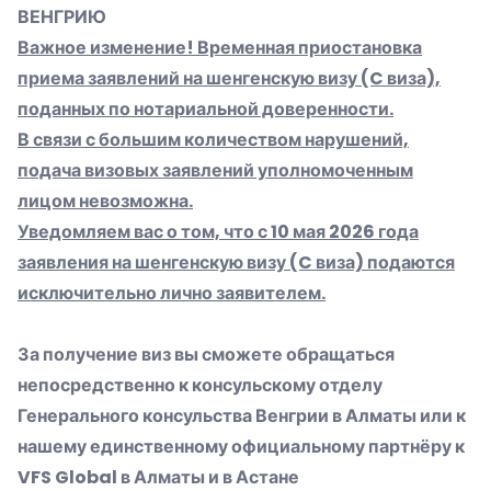
ВЕНГРИЮ
Важное изменение! Временная приостановка
приема заявлений на шенгенскую визу (C виза),
поданных по нотариальной доверенности.
В связи с большим количеством нарушений,
подача визовых заявлений уполномоченным
лицом невозможна.
Уведомляем вас о том, что с 10 мая 2026 года
заявления на шенгенскую визу (C виза) подаются
исключительно лично заявителем.
За получение виз вы сможете обращаться
непосредственно к консульскому отделу
Генерального консульства Венгрии в Алматы или к
нашему единственному официальному партнёру к
VFS Global
в Алматы и в Астане