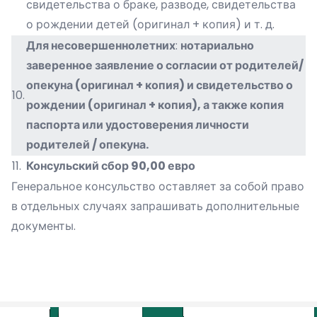
свидетельства о браке, разводе, свидетельства
о рождении детей (оригинал + копия) и т. д.
Для несовершеннолетних
:
нотариально
заверенное заявление о согласии от родителей/
опекуна (оригинал + копия) и свидетельство о
10.
рождении (оригинал + копия), а также копия
паспорта или удостоверения личности
родителей / опекуна.
11.
Консульский сбор 90,00 евро
Генеральное консульство оставляет за собой право
в отдельных случаях запрашивать дополнительные
документы.