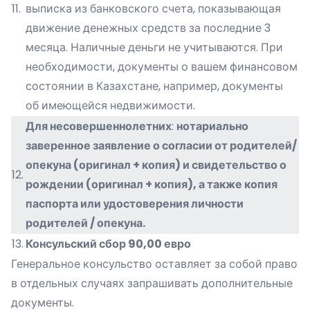
11.
выписка из банковского счета, показывающая
движение денежных средств за последние 3
месяца. Наличные деньги не учитываются. При
необходимости, документы о вашем финансовом
состоянии в Казахстане, например, документы
об имеющейся недвижимости.
Для несовершеннолетних
:
нотариально
заверенное заявление о согласии от родителей/
опекуна (оригинал + копия) и свидетельство о
12.
рождении (оригинал + копия), а также копия
паспорта или удостоверения личности
родителей / опекуна.
13.
Консульский сбор
90,00 евро
Генеральное консульство оставляет за собой право
в отдельных случаях запрашивать дополнительные
документы.