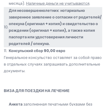
месяца).
Наличные деньги не учитываются
.
Для несовершеннолетних
:
нотариально
заверенное заявление о согласии от родителей/
опекуна (оригинал + копия) и свидетельство о
10.
рождении (оригинал + копия), а также копия
паспорта или удостоверения личности
родителей / опекуна.
11.
Консульский сбор
90,00 евро
Генеральное консульство оставляет за собой право
в отдельных случаях запрашивать дополнительные
документы.
ВИЗА ДЛЯ ПОЕЗДКИ НА ЛЕЧЕНИЕ
Анкета
заполненная печатными буквами без